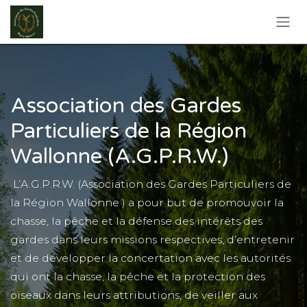
Se rendre au contenu
Association des Gardes
Particuliers de la Région
Wallonne (A.G.P.R.W.)
L’A.G.P.R.W. (Association des Gardes Particuliers de
la Région Wallonne
) a pour but de promouvoir la
chasse, la pêche et la défense des intérêts des
gardes dans leurs missions respectives, d’entretenir
et de développer la concertation avec les autorités
qui ont la chasse, la pêche et la protection des
oiseaux dans leurs attributions, de veiller aux